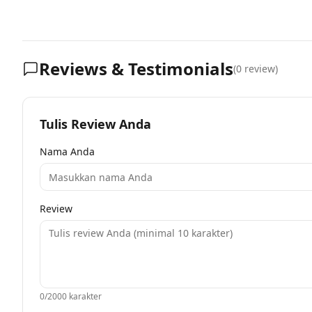
Reviews & Testimonials
(
0
review)
Tulis Review Anda
Nama Anda
Review
0
/2000 karakter