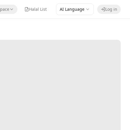
pace
Halal List
AI Language
Log in