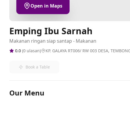
Open in Maps
Emping Ibu Sarnah
Makanan ringan siap santap - Makanan
0.0
(
0
ulasan)
KP. GALAYA RT006/ RW 003 DESA, TEMBONG,
Book a Table
Our Menu