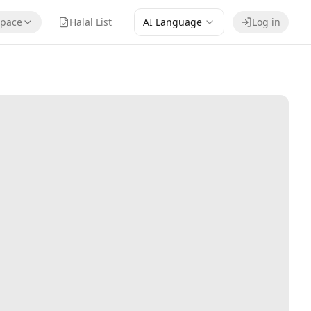
pace
Halal List
AI Language
Log in