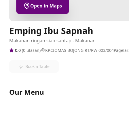
Open in Maps
Emping Ibu Sapnah
Makanan ringan siap santap - Makanan
0.0
(
0
ulasan)
KP.CIOMAS BOJONG RT/RW 003/004Pagelar
Book a Table
Our Menu