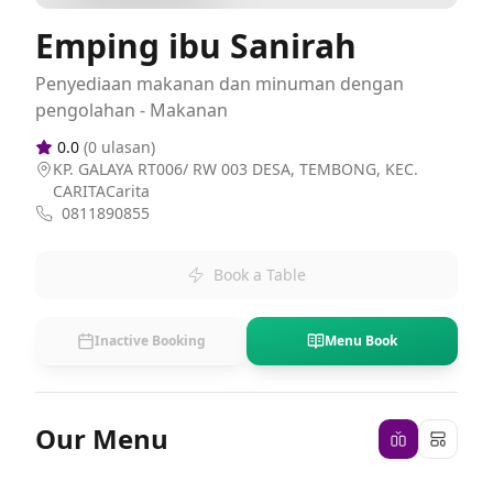
Emping ibu Sanirah
Penyediaan makanan dan minuman dengan
pengolahan - Makanan
0.0
(
0
ulasan)
KP. GALAYA RT006/ RW 003 DESA, TEMBONG, KEC.
CARITACarita
0811890855
Book a Table
Inactive Booking
Menu Book
Our Menu