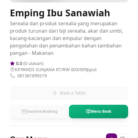
Emping Ibu Sanawiah
Serealia dan produk serealia yang merupakan
produk turunan dari biji serealia, akar dan umbi,
kacang-kacangan dan empulur dengan
pengolahan dan penambahan bahan tambahan
pangan - Makanan
0.0
(
0
ulasan)
KP.PANIIS SUNJANA RT/RW 003/009Jiput
081381699219
Book a Table
Inactive Booking
Menu Book