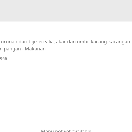
urunan dari biji serealia, akar dan umbi, kacang-kacanga
n pangan - Makanan
2966
Menu not yet available