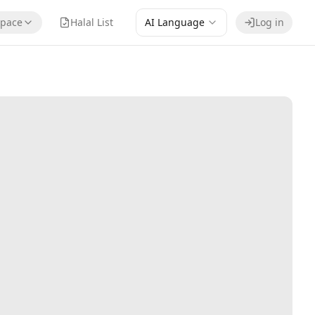
pace
Halal List
AI Language
Log in