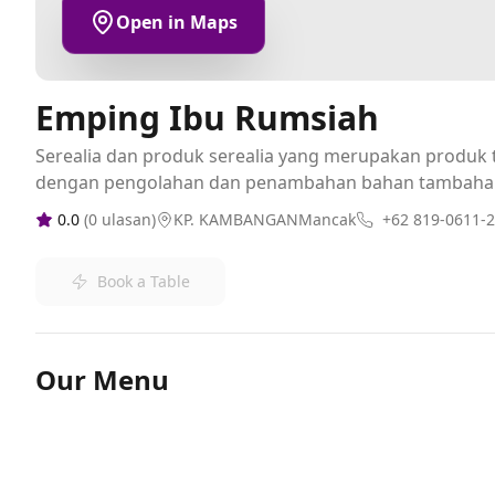
Open in Maps
Emping Ibu Rumsiah
Serealia dan produk serealia yang merupakan produk t
dengan pengolahan dan penambahan bahan tambaha
0.0
(
0
ulasan)
KP. KAMBANGANMancak
+62 819-0611-
Book a Table
Our Menu