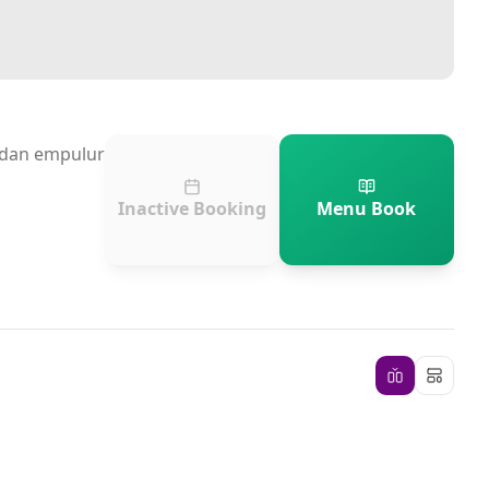
n dan empulur
Inactive Booking
Menu Book