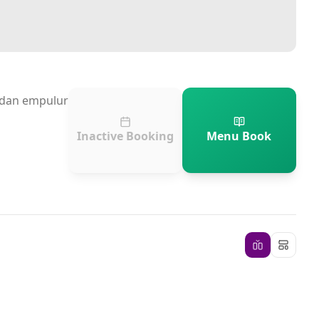
n dan empulur
Inactive Booking
Menu Book