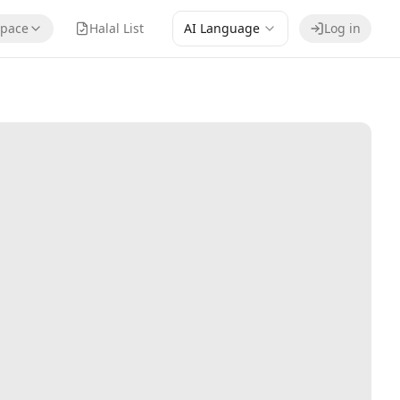
pace
Halal List
AI Language
Log in