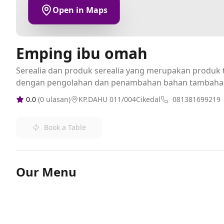
Open in Maps
Emping ibu omah
Serealia dan produk serealia yang merupakan produk t
dengan pengolahan dan penambahan bahan tambaha
0.0
(
0
ulasan)
KP.DAHU 011/004Cikedal
081381699219
Book a Table
Our Menu