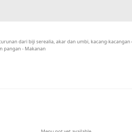
urunan dari biji serealia, akar dan umbi, kacang-kacanga
n pangan - Makanan
Menu not yet available