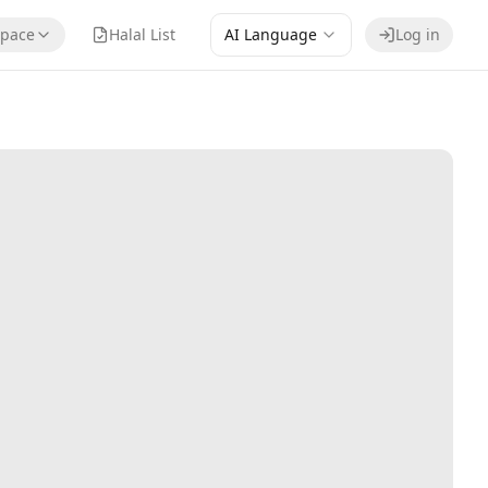
pace
Halal List
AI Language
Log in