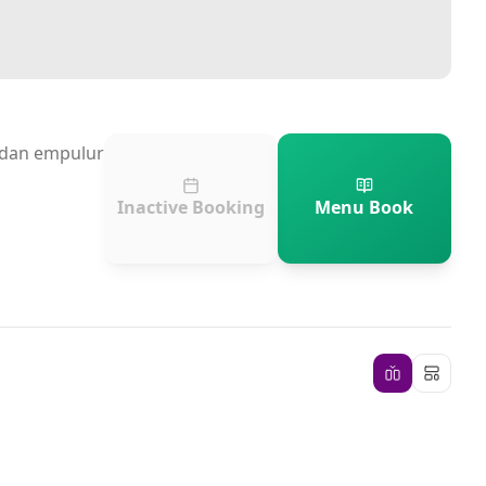
n dan empulur
Inactive Booking
Menu Book