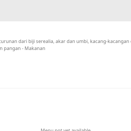
urunan dari biji serealia, akar dan umbi, kacang-kacanga
n pangan - Makanan
Menu not yet available