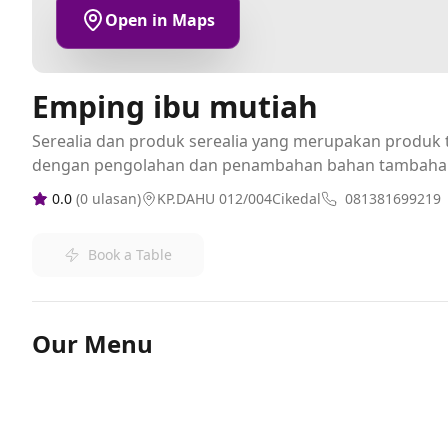
Open in Maps
Emping ibu mutiah
Serealia dan produk serealia yang merupakan produk t
dengan pengolahan dan penambahan bahan tambaha
0.0
(
0
ulasan)
KP.DAHU 012/004Cikedal
081381699219
Book a Table
Our Menu