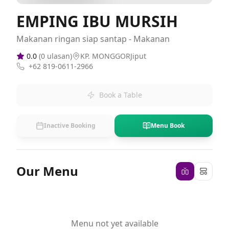
EMPING IBU MURSIH
Makanan ringan siap santap - Makanan
0.0
(
0
ulasan)
KP. MONGGORJiput
+62 819-0611-2966
Book a Table
Inactive Booking
Menu Book
Our Menu
Menu not yet available