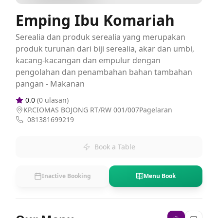
Emping Ibu Komariah
Serealia dan produk serealia yang merupakan
produk turunan dari biji serealia, akar dan umbi,
kacang-kacangan dan empulur dengan
pengolahan dan penambahan bahan tambahan
pangan - Makanan
0.0
(
0
ulasan)
KP.CIOMAS BOJONG RT/RW 001/007Pagelaran
081381699219
Book a Table
Inactive Booking
Menu Book