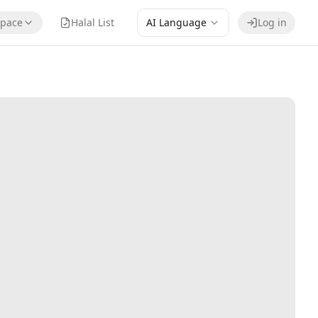
pace
Halal List
AI Language
Log in