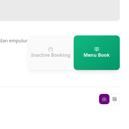
n dan empulur
Inactive Booking
Menu Book