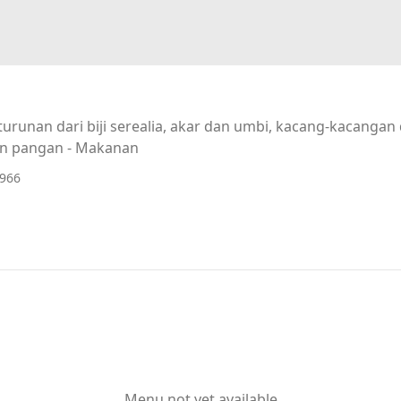
urunan dari biji serealia, akar dan umbi, kacang-kacanga
n pangan - Makanan
2966
Menu not yet available