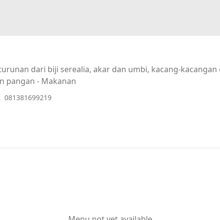
urunan dari biji serealia, akar dan umbi, kacang-kacanga
n pangan - Makanan
081381699219
Menu not yet available