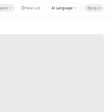
pace
Halal List
AI Language
Log in