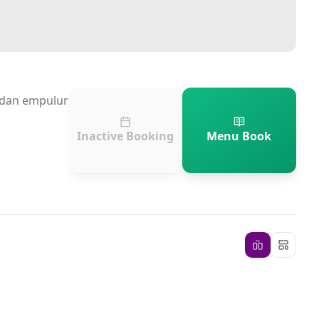
n dan empulur
Inactive Booking
Menu Book