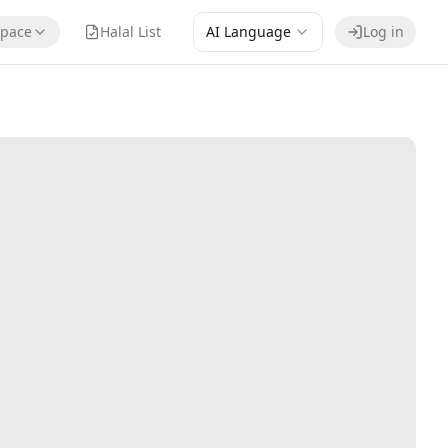
pace
Halal List
AI Language
Log in