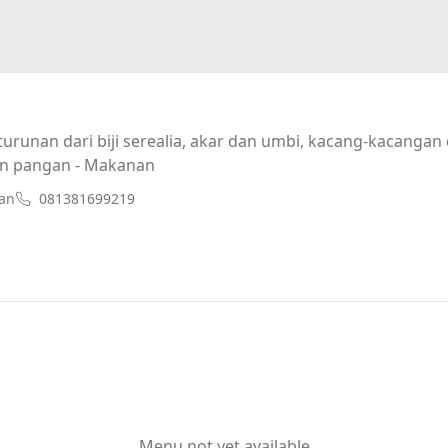
urunan dari biji serealia, akar dan umbi, kacang-kacanga
n pangan - Makanan
an
081381699219
Menu not yet available