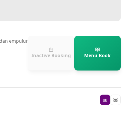
n dan empulur
Inactive Booking
Menu Book