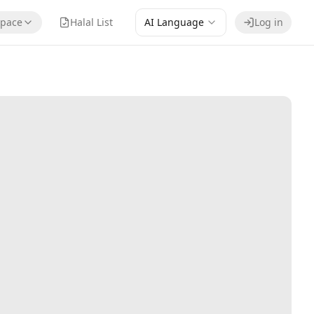
pace
Halal List
AI Language
Log in