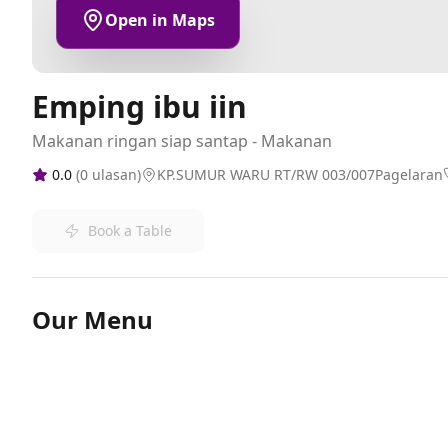
Open in Maps
Emping ibu iin
Makanan ringan siap santap - Makanan
0.0
(
0
ulasan)
KP.SUMUR WARU RT/RW 003/007Pagelaran
Book a Table
Our Menu