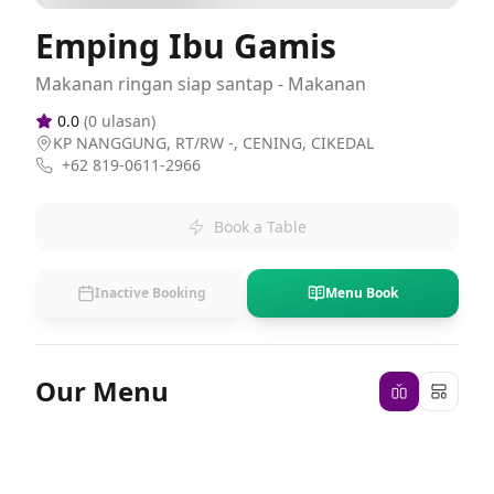
Emping Ibu Gamis
Makanan ringan siap santap - Makanan
0.0
(
0
ulasan)
KP NANGGUNG, RT/RW -, CENING, CIKEDAL
+62 819-0611-2966
Book a Table
Inactive Booking
Menu Book
Our Menu