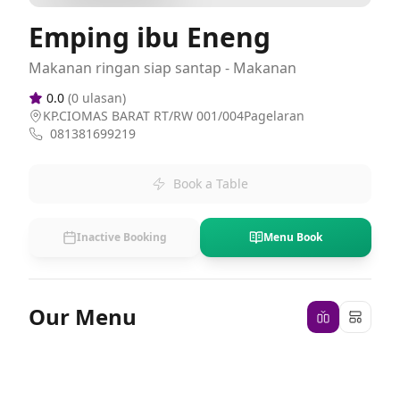
Emping ibu Eneng
Makanan ringan siap santap - Makanan
0.0
(
0
ulasan)
KP.CIOMAS BARAT RT/RW 001/004Pagelaran
081381699219
Book a Table
Inactive Booking
Menu Book
Our Menu