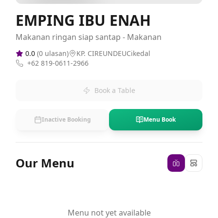
EMPING IBU ENAH
Makanan ringan siap santap - Makanan
0.0
(
0
ulasan)
KP. CIREUNDEUCikedal
+62 819-0611-2966
Book a Table
Inactive Booking
Menu Book
Our Menu
Menu not yet available