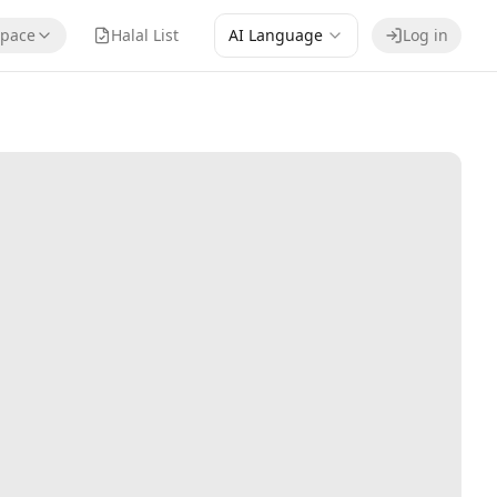
pace
Halal List
AI Language
Log in