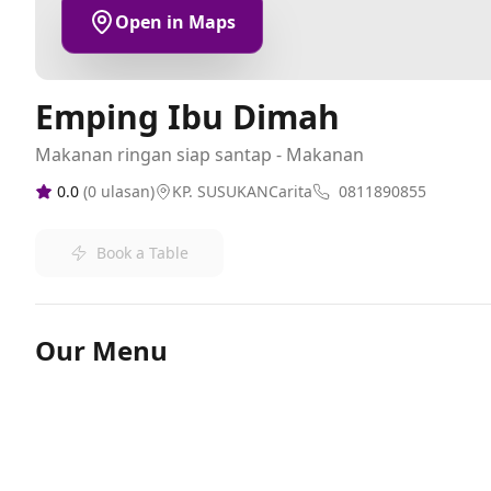
Open in Maps
Emping Ibu Dimah
Makanan ringan siap santap - Makanan
0.0
(
0
ulasan)
KP. SUSUKANCarita
0811890855
Book a Table
Our Menu