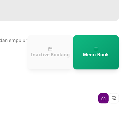
n dan empulur
Inactive Booking
Menu Book