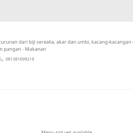
urunan dari biji serealia, akar dan umbi, kacang-kacanga
n pangan - Makanan
081381699219
Menu not yet available