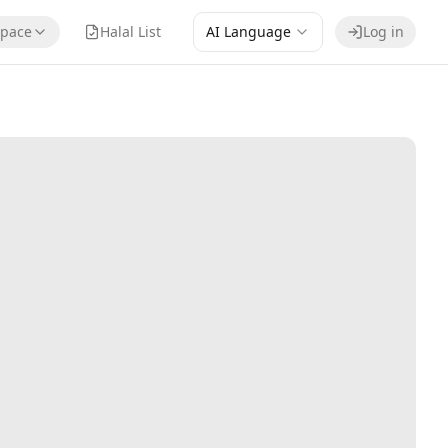
pace
Halal List
AI Language
Log in