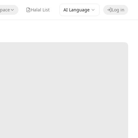
pace
Halal List
AI Language
Log in