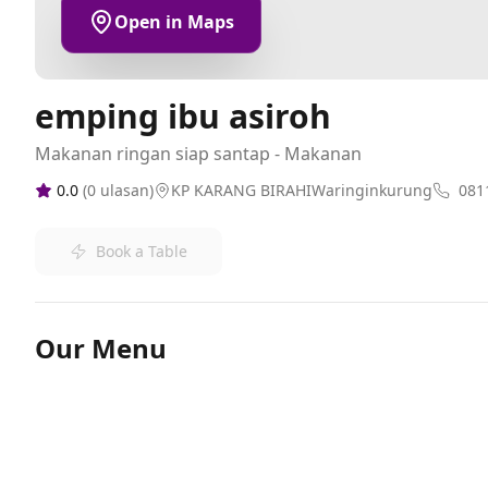
Open in Maps
emping ibu asiroh
Makanan ringan siap santap - Makanan
0.0
(
0
ulasan)
KP KARANG BIRAHIWaringinkurung
081
Book a Table
Our Menu