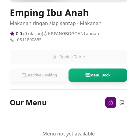
Emping Ibu Anah
Makanan ringan siap santap - Makanan
0.0
(
0
ulasan)
KP.PANGBOGOANLabuan
0811890855
Book a Table
Inactive Booking
Menu Book
Our Menu
Menu not yet available