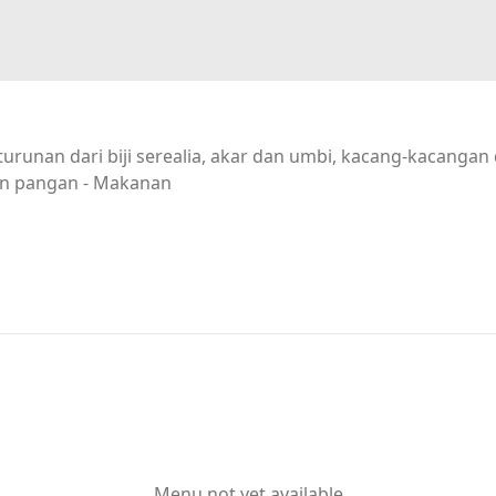
urunan dari biji serealia, akar dan umbi, kacang-kacanga
n pangan - Makanan
Menu not yet available