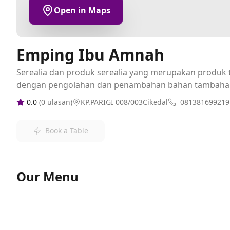
Open in Maps
Emping Ibu Amnah
Serealia dan produk serealia yang merupakan produk t
dengan pengolahan dan penambahan bahan tambaha
0.0
(
0
ulasan)
KP.PARIGI 008/003Cikedal
081381699219
Book a Table
Our Menu