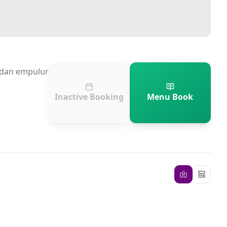
n dan empulur
Inactive Booking
Menu Book