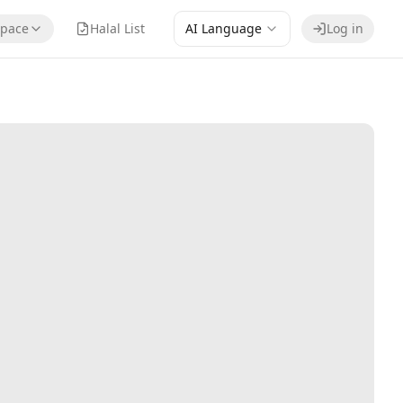
pace
Halal List
AI Language
Log in