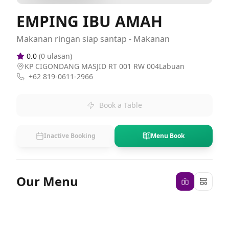
EMPING IBU AMAH
Makanan ringan siap santap - Makanan
0.0
(
0
ulasan)
KP CIGONDANG MASJID RT 001 RW 004Labuan
+62 819-0611-2966
Book a Table
Inactive Booking
Menu Book
Our Menu