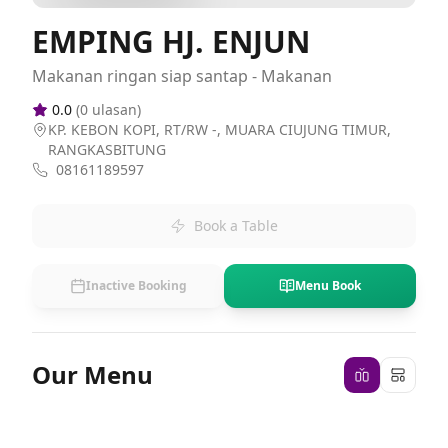
EMPING HJ. ENJUN
Makanan ringan siap santap - Makanan
0.0
(
0
ulasan)
KP. KEBON KOPI, RT/RW -, MUARA CIUJUNG TIMUR,
RANGKASBITUNG
08161189597
Book a Table
Inactive Booking
Menu Book
Our Menu