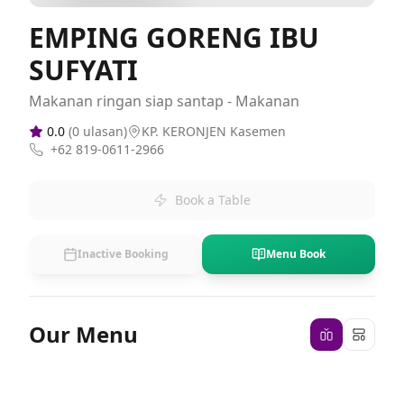
EMPING GORENG IBU
SUFYATI
Makanan ringan siap santap - Makanan
0.0
(
0
ulasan)
KP. KERONJEN Kasemen
+62 819-0611-2966
Book a Table
Inactive Booking
Menu Book
Our Menu