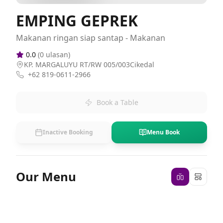
EMPING GEPREK
Makanan ringan siap santap - Makanan
0.0
(
0
ulasan)
KP. MARGALUYU RT/RW 005/003Cikedal
+62 819-0611-2966
Book a Table
Inactive Booking
Menu Book
Our Menu