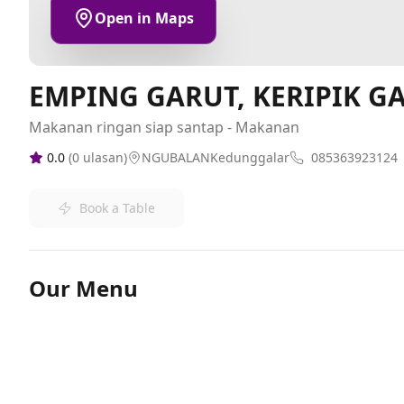
Open in Maps
EMPING GARUT, KERIPIK G
Makanan ringan siap santap - Makanan
0.0
(
0
ulasan)
NGUBALANKedunggalar
085363923124
Book a Table
Our Menu