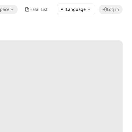
pace
Halal List
AI Language
Log in