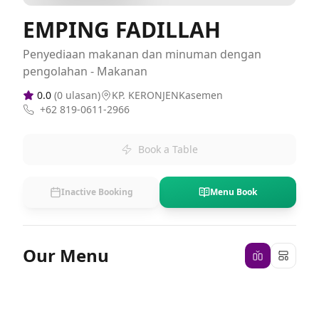
EMPING FADILLAH
Penyediaan makanan dan minuman dengan
pengolahan - Makanan
0.0
(
0
ulasan)
KP. KERONJENKasemen
+62 819-0611-2966
Book a Table
Inactive Booking
Menu Book
Our Menu