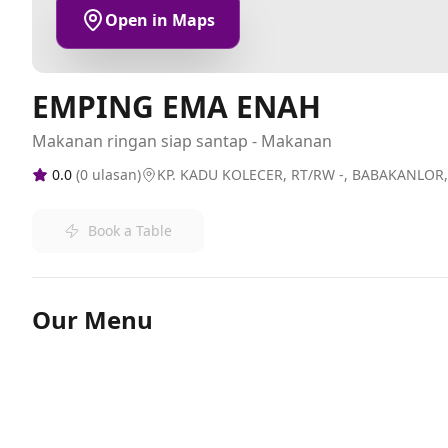
Open in Maps
EMPING EMA ENAH
Makanan ringan siap santap - Makanan
0.0
(
0
ulasan)
KP. KADU KOLECER, RT/RW -, BABAKANLOR,
Book a Table
Our Menu