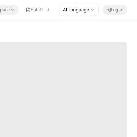
pace
Halal List
AI Language
Log in