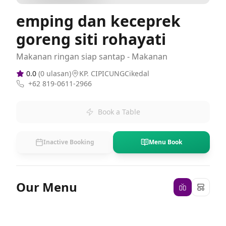
emping dan keceprek
goreng siti rohayati
Makanan ringan siap santap - Makanan
0.0
(
0
ulasan)
KP. CIPICUNGCikedal
+62 819-0611-2966
Book a Table
Inactive Booking
Menu Book
Our Menu