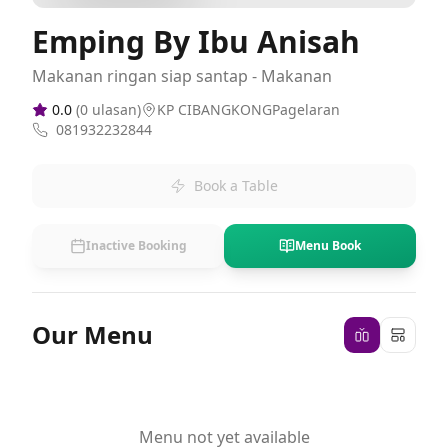
Emping By Ibu Anisah
Makanan ringan siap santap - Makanan
0.0
(
0
ulasan)
KP CIBANGKONGPagelaran
081932232844
Book a Table
Inactive Booking
Menu Book
Our Menu
Menu not yet available