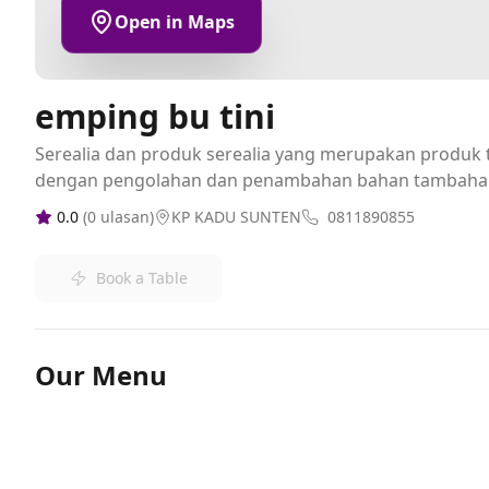
Open in Maps
emping bu tini
Serealia dan produk serealia yang merupakan produk t
dengan pengolahan dan penambahan bahan tambaha
0.0
(
0
ulasan)
KP KADU SUNTEN
0811890855
Book a Table
Our Menu