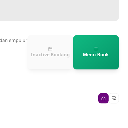
n dan empulur
Inactive Booking
Menu Book