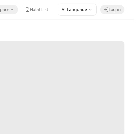
pace
Halal List
AI Language
Log in