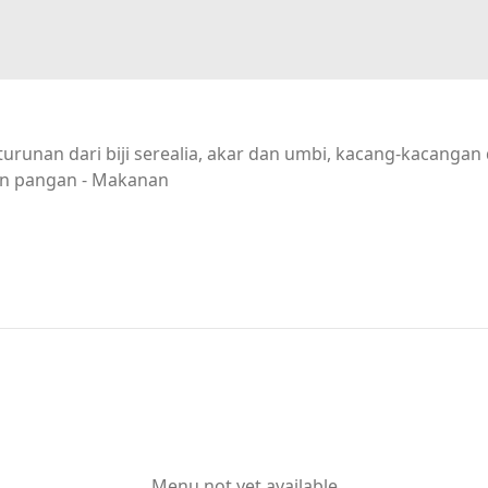
urunan dari biji serealia, akar dan umbi, kacang-kacanga
n pangan - Makanan
Menu not yet available