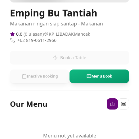
Emping Bu Tantiah
Makanan ringan siap santap - Makanan
0.0
(
0
ulasan)
KP. LIBADAKMancak
+62 819-0611-2966
Book a Table
Inactive Booking
Menu Book
Our Menu
Menu not yet available