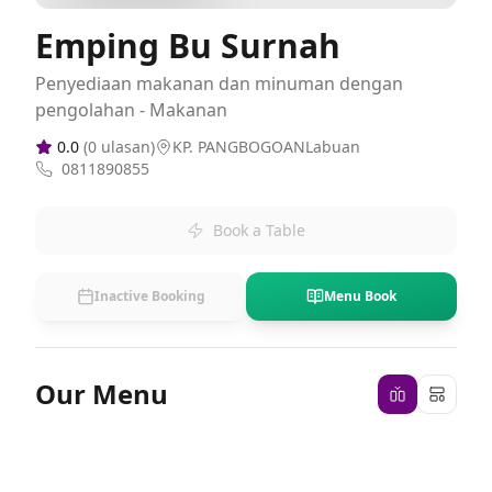
Emping Bu Surnah
Penyediaan makanan dan minuman dengan
pengolahan - Makanan
0.0
(
0
ulasan)
KP. PANGBOGOANLabuan
0811890855
Book a Table
Inactive Booking
Menu Book
Our Menu