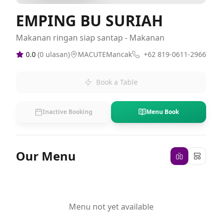
EMPING BU SURIAH
Makanan ringan siap santap - Makanan
0.0
(
0
ulasan)
MACUTEMancak
+62 819-0611-2966
Book a Table
Inactive Booking
Menu Book
Our Menu
Menu not yet available