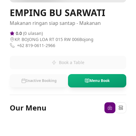
EMPING BU SARWATI
Makanan ringan siap santap - Makanan
0.0
(
0
ulasan)
KP. BOJONG LOA RT 015 RW 006Bojong
+62 819-0611-2966
Book a Table
Inactive Booking
Menu Book
Our Menu