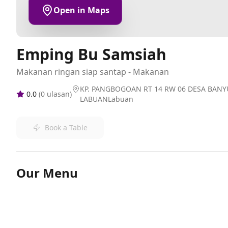
Open in Maps
Emping Bu Samsiah
Makanan ringan siap santap - Makanan
KP. PANGBOGOAN RT 14 RW 06 DESA BANY
0.0
(
0
ulasan)
LABUANLabuan
Book a Table
Our Menu