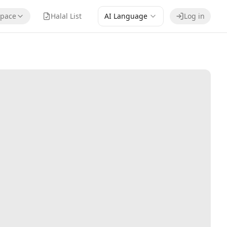
pace
Halal List
AI Language
Log in