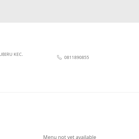
UBIRU KEC.
0811890855
Menu not yet available