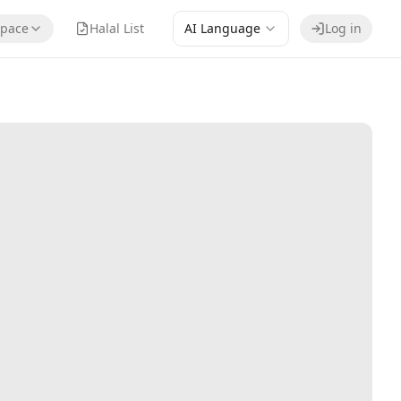
pace
Halal List
AI Language
Log in