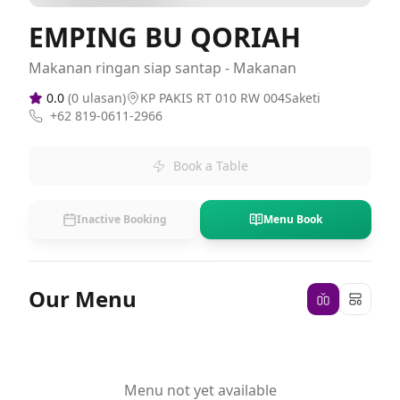
EMPING BU QORIAH
Makanan ringan siap santap - Makanan
0.0
(
0
ulasan)
KP PAKIS RT 010 RW 004Saketi
+62 819-0611-2966
Book a Table
Inactive Booking
Menu Book
Our Menu
Menu not yet available