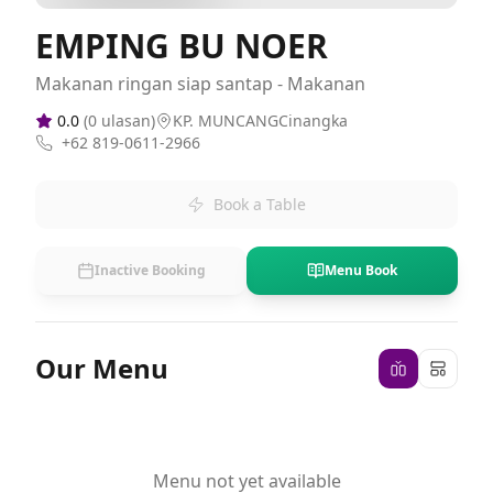
EMPING BU NOER
Makanan ringan siap santap - Makanan
0.0
(
0
ulasan)
KP. MUNCANGCinangka
+62 819-0611-2966
Book a Table
Inactive Booking
Menu Book
Our Menu
Menu not yet available