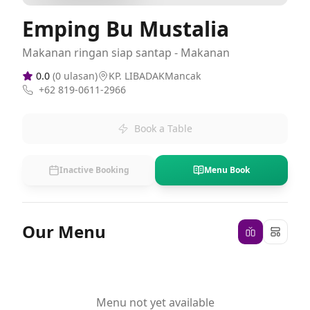
Emping Bu Mustalia
Makanan ringan siap santap - Makanan
0.0
(
0
ulasan)
KP. LIBADAKMancak
+62 819-0611-2966
Book a Table
Inactive Booking
Menu Book
Our Menu
Menu not yet available