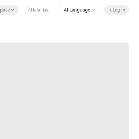
pace
Halal List
AI Language
Log in