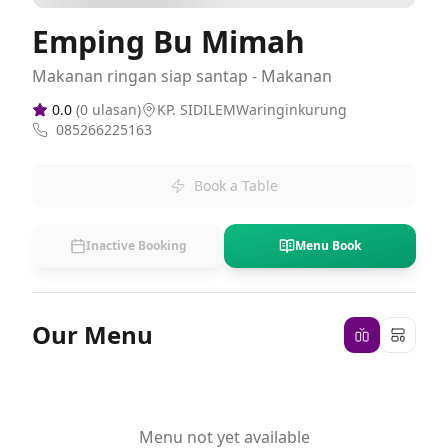
Emping Bu Mimah
Makanan ringan siap santap - Makanan
0.0
(
0
ulasan)
KP. SIDILEMWaringinkurung
085266225163
Book a Table
Inactive Booking
Menu Book
Our Menu
Menu not yet available