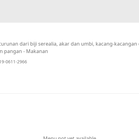
urunan dari biji serealia, akar dan umbi, kacang-kacanga
n pangan - Makanan
19-0611-2966
Menu not yet available