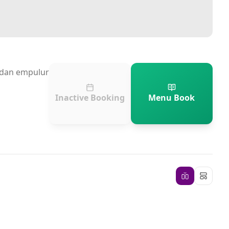
n dan empulur
Inactive Booking
Menu Book