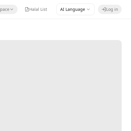
pace
Halal List
AI Language
Log in