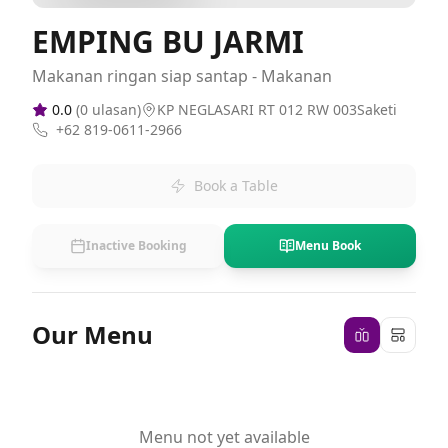
EMPING BU JARMI
Makanan ringan siap santap - Makanan
0.0
(
0
ulasan)
KP NEGLASARI RT 012 RW 003Saketi
+62 819-0611-2966
Book a Table
Inactive Booking
Menu Book
Our Menu
Menu not yet available