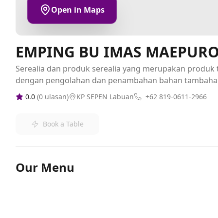
Open in Maps
EMPING BU IMAS MAEPUR
Serealia dan produk serealia yang merupakan produk t
dengan pengolahan dan penambahan bahan tambaha
0.0
(
0
ulasan)
KP SEPEN Labuan
+62 819-0611-2966
Book a Table
Our Menu