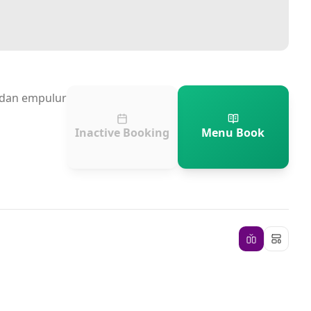
n dan empulur
Inactive Booking
Menu Book