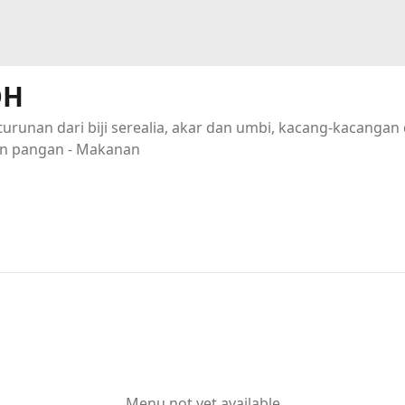
OH
urunan dari biji serealia, akar dan umbi, kacang-kacanga
n pangan - Makanan
Menu not yet available