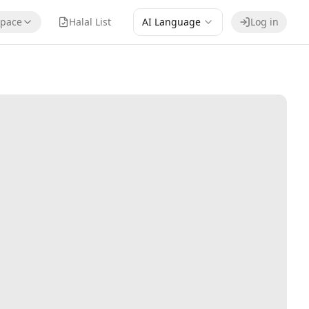
pace
Halal List
AI Language
Log in