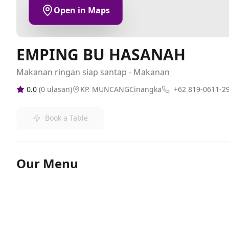
Open in Maps
EMPING BU HASANAH
Makanan ringan siap santap - Makanan
0.0
(
0
ulasan)
KP. MUNCANGCinangka
+62 819-0611-2
Book a Table
Our Menu