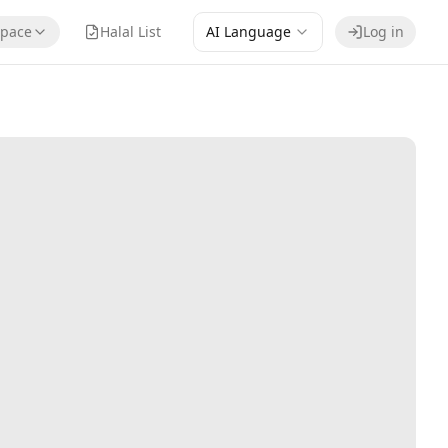
pace
Halal List
AI Language
Log in