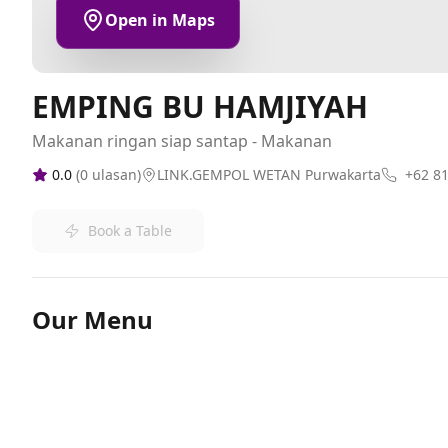
Open in Maps
EMPING BU HAMJIYAH
Makanan ringan siap santap - Makanan
0.0
(
0
ulasan)
LINK.GEMPOL WETAN Purwakarta
+62 8
Book a Table
Our Menu