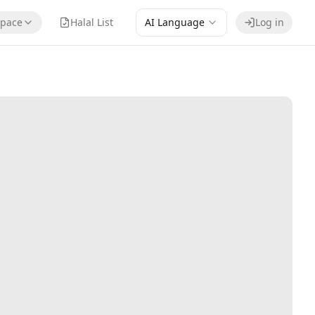
pace
Halal List
AI Language
Log in