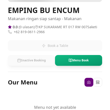
EMPING BU ENCUM
Makanan ringan siap santap - Makanan
0.0
(
0
ulasan)
KP SUKARAME RT 017 RW 007Saketi
+62 819-0611-2966
Book a Table
Inactive Booking
Menu Book
Our Menu
Menu not yet available