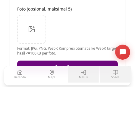
Foto (opsional, maksimal 5)
Format: JPG, PNG, WebP. Kompresi otomatis ke WebP, target
hasil <=100KB per foto.
Kirim Review
Beranda
Maps
Masuk
Space
Belum ada review untuk restoran ini.
Jadilah yang pertama memberi testimoni!