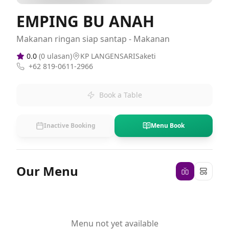
EMPING BU ANAH
Makanan ringan siap santap - Makanan
0.0
(
0
ulasan)
KP LANGENSARISaketi
+62 819-0611-2966
Book a Table
Inactive Booking
Menu Book
Our Menu
Menu not yet available