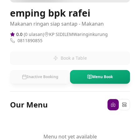
emping bpk rafei
Makanan ringan siap santap - Makanan
0.0
(
0
ulasan)
KP SIDILEMWaringinkurung
0811890855
Book a Table
Inactive Booking
Menu Book
Our Menu
Menu not yet available